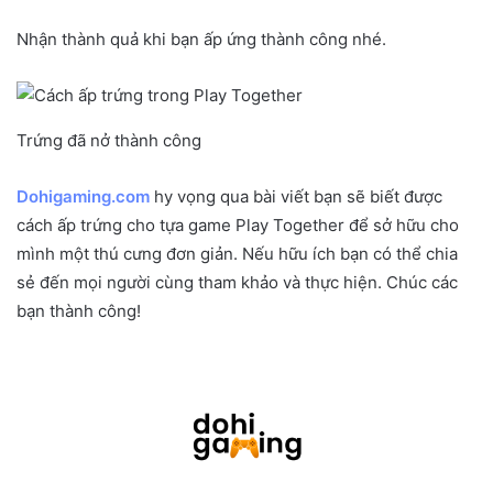
Nhận thành quả khi bạn ấp ứng thành công nhé.
Trứng đã nở thành công
Dohigaming.com
hy vọng qua bài viết bạn sẽ biết được
cách ấp trứng cho tựa game Play Together để sở hữu cho
mình một thú cưng đơn giản. Nếu hữu ích bạn có thể chia
sẻ đến mọi người cùng tham khảo và thực hiện. Chúc các
bạn thành công!