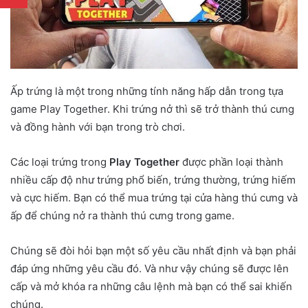
Ấp trứng là một trong những tính năng hấp dẫn trong tựa
game Play Together. Khi trứng nở thì sẽ trở thành thú cưng
và đồng hành với bạn trong trò chơi.
Các loại trứng trong
Play Together
được phần loại thành
nhiều cấp độ như trứng phổ biến, trứng thường, trứng hiếm
và cực hiếm. Bạn có thể mua trứng tại cửa hàng thú cưng và
ấp để chúng nở ra thành thú cưng trong game.
Chúng sẽ đòi hỏi bạn một số yêu cầu nhất định và bạn phải
đáp ứng những yêu cầu đó. Và như vậy chúng sẽ được lên
cấp và mở khóa ra những câu lệnh mà bạn có thể sai khiến
chúng.