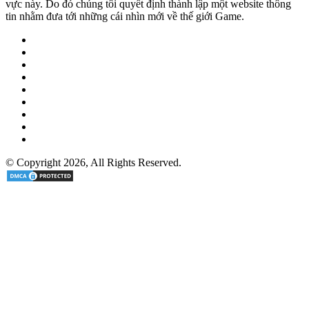
vực này. Do đó chúng tôi quyết định thành lập một website thông
tin nhằm đưa tới những cái nhìn mới về thế giới Game.
Facebook
Twitter
Pinterest
LinkedIn
YouTube
Tumblr
RSS
Email
Tele
© Copyright 2026, All Rights Reserved.
Facebook
Twitter
LinkedIn
Pinterest
Facebook
Twitter
WhatsApp
Telegram
Viber
Back
to
top
button