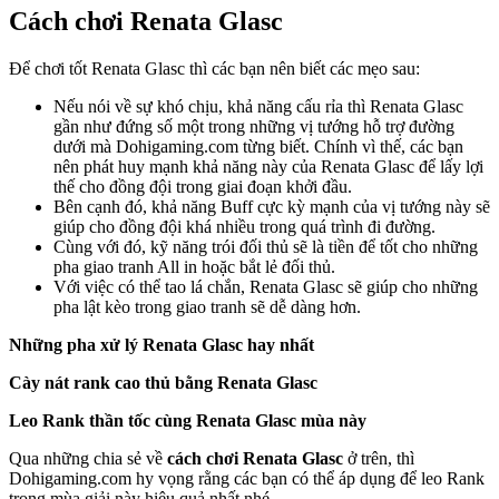
Cách chơi Renata Glasc
Để chơi tốt Renata Glasc thì các bạn nên biết các mẹo sau:
Nếu nói về sự khó chịu, khả năng cấu rỉa thì Renata Glasc
gần như đứng số một trong những vị tướng hỗ trợ đường
dưới mà Dohigaming.com từng biết. Chính vì thế, các bạn
nên phát huy mạnh khả năng này của Renata Glasc để lấy lợi
thế cho đồng đội trong giai đoạn khởi đầu.
Bên cạnh đó, khả năng Buff cực kỳ mạnh của vị tướng này sẽ
giúp cho đồng đội khá nhiều trong quá trình đi đường.
Cùng với đó, kỹ năng trói đối thủ sẽ là tiền để tốt cho những
pha giao tranh All in hoặc bắt lẻ đối thủ.
Với việc có thể tao lá chắn, Renata Glasc sẽ giúp cho những
pha lật kèo trong giao tranh sẽ dễ dàng hơn.
Những pha xử lý Renata Glasc hay nhất
Cày nát rank cao thủ bằng Renata Glasc
Leo Rank thần tốc cùng Renata Glasc mùa này
Qua những chia sẻ về
cách chơi Renata Glasc
ở trên, thì
Dohigaming.com hy vọng rằng các bạn có thể áp dụng để leo Rank
trong mùa giải này hiệu quả nhất nhé.