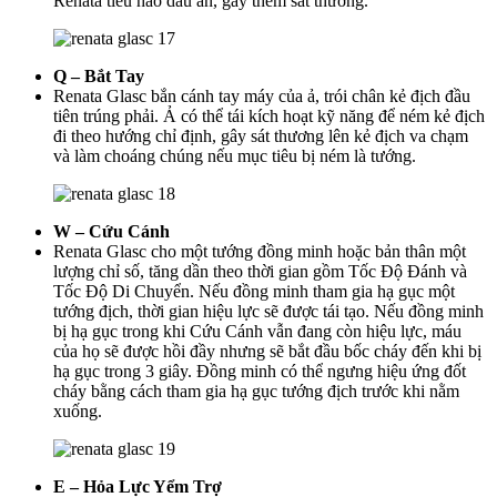
Renata tiêu hao dấu ấn, gây thêm sát thương.
Q – Bắt Tay
Renata Glasc bắn cánh tay máy của ả, trói chân kẻ địch đầu
tiên trúng phải. Ả có thể tái kích hoạt kỹ năng để ném kẻ địch
đi theo hướng chỉ định, gây sát thương lên kẻ địch va chạm
và làm choáng chúng nếu mục tiêu bị ném là tướng.
W – Cứu Cánh
Renata Glasc cho một tướng đồng minh hoặc bản thân một
lượng chỉ số, tăng dần theo thời gian gồm Tốc Độ Đánh và
Tốc Độ Di Chuyển. Nếu đồng minh tham gia hạ gục một
tướng địch, thời gian hiệu lực sẽ được tái tạo. Nếu đồng minh
bị hạ gục trong khi Cứu Cánh vẫn đang còn hiệu lực, máu
của họ sẽ được hồi đầy nhưng sẽ bắt đầu bốc cháy đến khi bị
hạ gục trong 3 giây. Đồng minh có thể ngưng hiệu ứng đốt
cháy bằng cách tham gia hạ gục tướng địch trước khi nằm
xuống.
E – Hỏa Lực Yểm Trợ