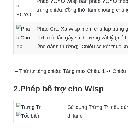
Pháo YOYO Wisp bắn pháo YOYO theo hướ
trúng chiêu, đồng thời làm choáng chúng
Pháo Cao Xạ Wisp niệm chú tập trung giữ
đợt, mỗi lần gây sát thương vật lý ( có
ứng đánh thường). Chiêu sẽ kết thuc kh
– Thứ tự tăng chiêu: Tăng max Chiêu 1 -> Chiêu 
2.Phép bổ trợ cho Wisp
Sử dụng Trừng Trị nếu dù
đi lane