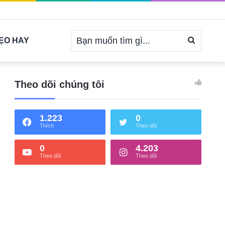
Bạn
ẸO HAY
muốn
Theo dõi chúng tôi
1.223
0
tìm
Thích
Theo dõi
0
4.203
Theo dõi
Theo dõi
gì...