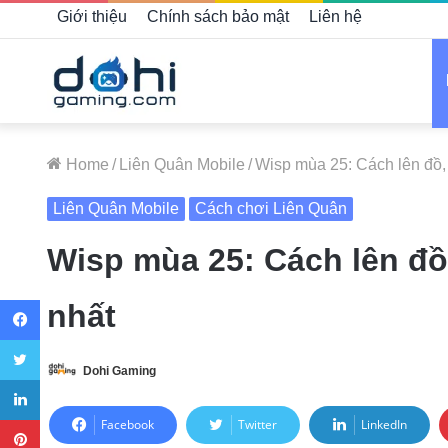
Giới thiệu
Chính sách bảo mật
Liên hệ
Home
/
Liên Quân Mobile
/
Wisp mùa 25: Cách lên đồ
Liên Quân Mobile
Cách chơi Liên Quân
Wisp mùa 25: Cách lên đ
Facebook
nhất
Twitter
Dohi Gaming
LinkedIn
Pinterest
Facebook
Twitter
LinkedIn