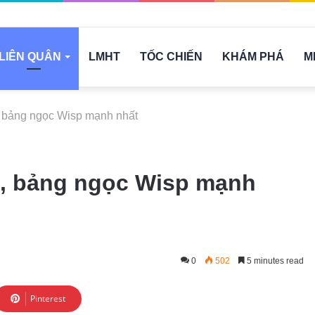
LIÊN QUÂN
LMHT
TỐC CHIẾN
KHÁM PHÁ
M
, bảng ngọc Wisp mạnh nhất
ồ, bảng ngọc Wisp mạnh
0
502
5 minutes read
Pinterest