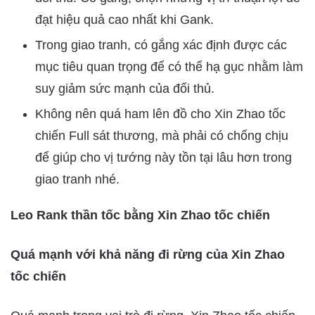
đạt hiệu quả cao nhất khi Gank.
Trong giao tranh, có gắng xác định được các
mục tiêu quan trọng để có thể hạ gục nhằm làm
suy giảm sức mạnh của đối thủ.
Không nên quá ham lên đồ cho Xin Zhao tốc
chiến Full sát thương, mà phải có chống chịu
để giúp cho vị tướng này tồn tại lâu hơn trong
giao tranh nhé.
Leo Rank thần tốc bằng Xin Zhao tốc chiến
Quá mạnh với khả năng đi rừng của Xin Zhao
tốc chiến