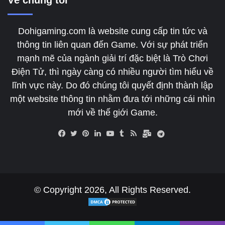
Dohigaming.com là website cung cấp tin tức và
thông tin liên quan đến Game. Với sự phát triển
mạnh mẽ của ngành giải trí đặc biệt là Trò Chơi
Điện Tử, thì ngày càng có nhiều người tìm hiểu về
lĩnh vực này. Do đó chúng tôi quyết định thành lập
một website thông tin nhằm đưa tới những cái nhìn
mới về thế giới Game.
Tumblr
RSS
Tele
Facebook
Twitter
Pinterest
LinkedIn
YouTube
Email
© Copyright 2026, All Rights Reserved.