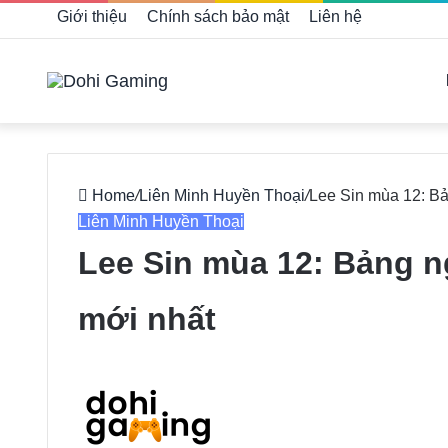
Giới thiệu
Chính sách bảo mật
Liên hệ
Home
/
Liên Minh Huyền Thoại
/
Lee Sin mùa 12: Bả
Liên Minh Huyền Thoại
Lee Sin mùa 12: Bảng n
mới nhất