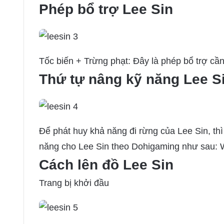
Phép bổ trợ Lee Sin
Tốc biến + Trừng phạt: Đây là phép bổ trợ cầ
Thứ tự nâng kỹ năng Lee S
Để phát huy khả năng đi rừng của Lee Sin, th
năng cho Lee Sin theo Dohigaming như sau: 
Cách lên đồ Lee Sin
Trang bị khởi đầu