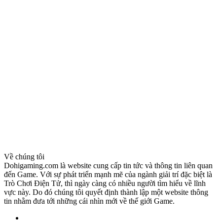
Về chúng tôi
Dohigaming.com là website cung cấp tin tức và thông tin liên quan
đến Game. Với sự phát triển mạnh mẽ của ngành giải trí đặc biệt là
Trò Chơi Điện Tử, thì ngày càng có nhiều người tìm hiểu về lĩnh
vực này. Do đó chúng tôi quyết định thành lập một website thông
tin nhằm đưa tới những cái nhìn mới về thế giới Game.
Facebook