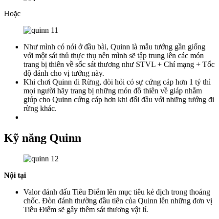
Hoặc
Như mình có nói ở đầu bài, Quinn là mẫu tướng gần giống
với một sát thủ thực thụ nên mình sẽ tập trung lên các món
trang bị thiên về sốc sát thương như STVL + Chí mạng + Tốc
độ đánh cho vị tướng này.
Khi chơi Quinn đi Rừng, đòi hỏi có sự cứng cáp hơn 1 tý thì
mọi người hãy trang bị những món đồ thiên về giáp nhằm
giúp cho Quinn cứng cáp hơn khi đối đầu với những tướng đi
rừng khác.
Kỹ năng Quinn
Nội tại
Valor đánh dấu Tiêu Điểm lên mục tiêu kẻ địch trong thoáng
chốc. Đòn đánh thường đầu tiên của Quinn lên những đơn vị
Tiêu Điểm sẽ gây thêm sát thương vật lí.