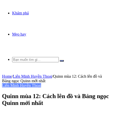
Khám phá
Mẹo hay
Bạn
muốn
tìm
gì...
Home
/
Liên Minh Huyền Thoại
/
Quinn mùa 12: Cách lên đồ và
Bảng ngọc Quinn mới nhất
Liên Minh Huyền Thoại
Quinn mùa 12: Cách lên đồ và Bảng ngọc
Quinn mới nhất