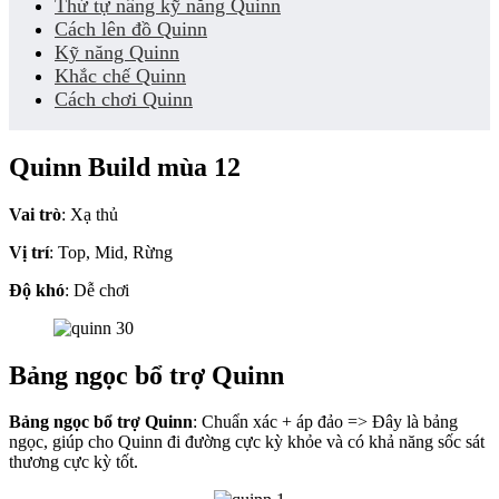
Thứ tự nâng kỹ năng Quinn
Cách lên đồ Quinn
Kỹ năng Quinn
Khắc chế Quinn
Cách chơi Quinn
Quinn Build mùa 12
Vai trò
: Xạ thủ
Vị trí
: Top, Mid, Rừng
Độ khó
: Dễ chơi
Bảng ngọc bổ trợ Quinn
Bảng ngọc bổ trợ Quinn
: Chuẩn xác + áp đảo => Đây là bảng
ngọc, giúp cho Quinn đi đường cực kỳ khỏe và có khả năng sốc sát
thương cực kỳ tốt.