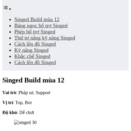
Singed Build mùa 12
Bảng ngọc bổ trợ Singed
Phép bổ trợ Singed
Thứ tự nâng kỹ năng Singed
Cách lên đồ Singed
Kỹ năng Singed
Khắc chế Singed
Cách lên đồ Singed
Singed Build mùa 12
Vai trò
: Pháp sư, Support
Vị trí
: Top, Bot
Độ khó
: Dễ chơi