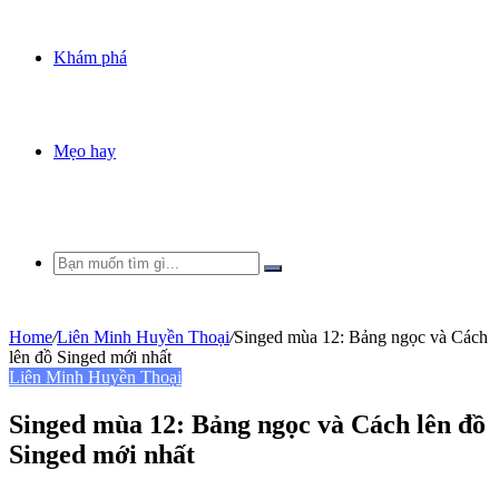
Khám phá
Mẹo hay
Bạn
muốn
tìm
gì...
Home
/
Liên Minh Huyền Thoại
/
Singed mùa 12: Bảng ngọc và Cách
lên đồ Singed mới nhất
Liên Minh Huyền Thoại
Singed mùa 12: Bảng ngọc và Cách lên đồ
Singed mới nhất