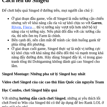
Cách lên đồ Singed
Để chơi hiệu quả Singed ở đường trên, mọi người cần chú ý:
Ở giai đoạn đầu game, vốn dĩ Singed là mẫu tướng cận chiến
nhưng xét về khả năng cấu rỉa và sự khó chịu so với
Garen
,
Riven
,
Fiora
… thì vị tướng này vượt trội hơn nhờ bộ kỹ
năng của vị tướng này. Nếu phải đối đầu với các tướng cấu
rỉa, thì nên ôm trụ Farm là chính.
Bên cạnh đó, nên cắm mắt để tránh các tình huống gank từ
phía rừng đối phương.
Ở giai đoạn cuối game, Singed thực sự là một vị tướng cực
kỳ khó chịu với khả năng thả diều đối thủ và mạnh trong khả
năng đẩy đường đơn. Hãy dùng Singed đẩy lẻ, vì trong giao
tranh tổng thì Dohigaming không đánh giá cao Singed cho
lắm.
Singed Montage: Những pha xử lý Singed hay nhất
Video chơi Singed của các cao thủ Hàn Quốc cân nguyên Team
Học Combo, chơi Singed hiệu quả
Với những
hướng dẫn cách chơi Singed
, những ai yêu thích lối
chơi Feed to Win của Singed thì có thể áp dụng để leo Rank LOL ở
mùa giải này nhé.