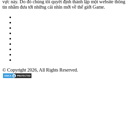
vực này. Do đó chúng tôi quyết định thành lập một website thông
tin nhằm đưa tới những cái nhìn mới về thế giới Game.
Facebook
Twitter
Pinterest
LinkedIn
YouTube
Tumblr
RSS
Email
Tele
© Copyright 2026, All Rights Reserved.
Facebook
Twitter
LinkedIn
Pinterest
Facebook
Twitter
WhatsApp
Telegram
Viber
Back
to
top
button