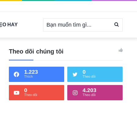
Bạn
ẸO HAY
muốn
Theo dõi chúng tôi
1.223
0
tìm
Thích
Theo dõi
0
4.203
Theo dõi
Theo dõi
gì...