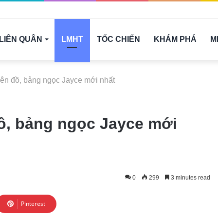
LIÊN QUÂN
LMHT
TỐC CHIẾN
KHÁM PHÁ
M
ên đồ, bảng ngọc Jayce mới nhất
ồ, bảng ngọc Jayce mới
0
299
3 minutes read
Pinterest