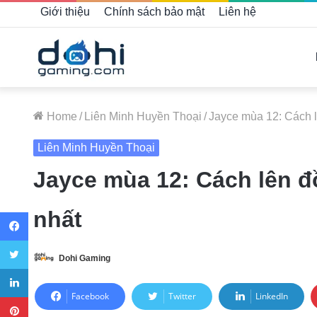
Giới thiệu
Chính sách bảo mật
Liên hệ
Home
/
Liên Minh Huyền Thoại
/
Jayce mùa 12: Cách l
Liên Minh Huyền Thoại
Jayce mùa 12: Cách lên đ
Facebook
nhất
Twitter
Dohi Gaming
LinkedIn
Pinterest
Facebook
Twitter
LinkedIn