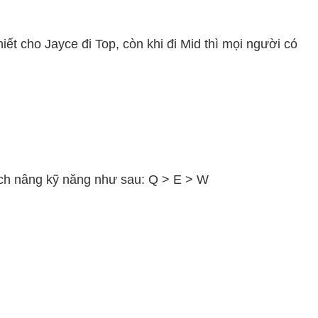
iết cho Jayce đi Top, còn khi đi Mid thì mọi người có
ách nâng kỹ năng như sau: Q > E > W