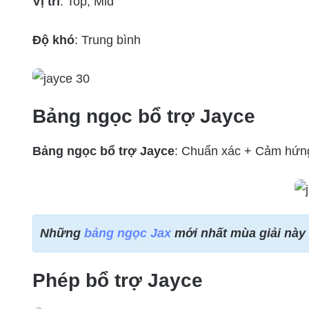
Vị trí
: Top, Mid
Độ khó
: Trung bình
Bảng ngọc bổ trợ Jayce
Bảng ngọc bổ trợ Jayce
: Chuẩn xác + Cảm hứng
Những
bảng ngọc Jax
mới nhất mùa giải này
Phép bổ trợ Jayce