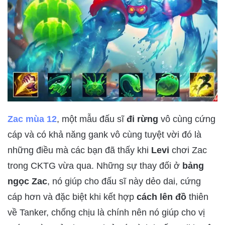
Zac mùa 12
, một mẫu đấu sĩ
đi rừng
vô cùng cứng
cáp và có khả năng gank vô cùng tuyệt vời đó là
những điều mà các bạn đã thấy khi
Levi
chơi Zac
trong CKTG vừa qua. Những sự thay đối ở
bảng
ngọc Zac
, nó giúp cho đấu sĩ này dẻo dai, cứng
cáp hơn và đặc biệt khi kết hợp
cách lên đồ
thiên
về Tanker, chống chịu là chính nên nó giúp cho vị