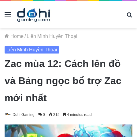
Menu
B
m
tì
Home
/
Liên Minh Huyền Thoại
gì.
Liên Minh Huyền Thoại
Zac mùa 12: Cách lên đồ
và Bảng ngọc bổ trợ Zac
mới nhất
Dohi Gaming
0
215
4 minutes read