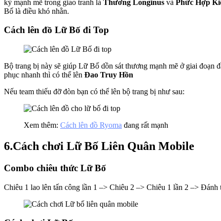
kỳ mạnh mẽ trong giao tranh là
Thương Longinus
và
Phức Hợp K
Bố là điều khó nhằn.
Cách lên đồ Lữ Bố đi Top
Bộ trang bị này sẽ giúp Lữ Bố dồn sát thương mạnh mẽ ở giai đoạn đầ
phục nhanh thì có thể lên
Đao Truy Hồn
Nếu team thiếu đỡ đòn bạn có thể lên bộ trang bị như sau:
Xem thêm:
Cách lên đồ Ryoma
đang rất mạnh
6.Cách chơi Lữ Bố Liên Quân Mobile
Combo chiêu thức Lữ Bố
Chiêu 1 lao lên tấn công lần 1 –> Chiêu 2 –> Chiêu 1 lần 2 –> Đán