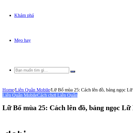
Khám phá
Mẹo hay
Bạn
muốn
tìm
gì...
Home
/
Liên Quân Mobile
/
Lữ Bố mùa 25: Cách lên đồ, bảng ngọc Lữ
Liên Quân Mobile
Cách chơi Liên Quân
Lữ Bố mùa 25: Cách lên đồ, bảng ngọc Lữ