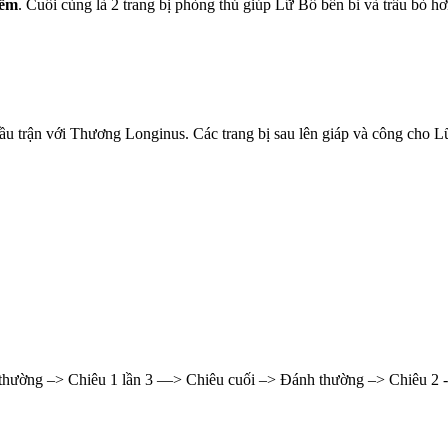
iếm
. Cuối cùng là 2 trang bị phòng thủ giúp Lữ Bố bền bỉ và trâu bò hơn
u trận với Thương Longinus. Các trang bị sau lên giáp và công cho Lữ
h thường –> Chiêu 1 lần 3 —> Chiêu cuối –> Đánh thường –> Chiêu 2 -