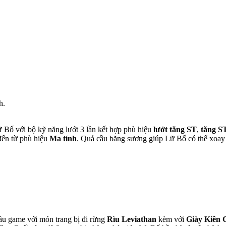
h.
ữ Bố với bộ kỹ năng lướt 3 lần kết hợp phù hiệu
lướt tăng ST
,
tăng S
 đến từ phù hiệu
Ma tính
. Quả cầu băng sương giúp Lữ Bố có thể xoay 
ầu game với món trang bị đi rừng
Rìu Leviathan
kèm với
Giày Kiên