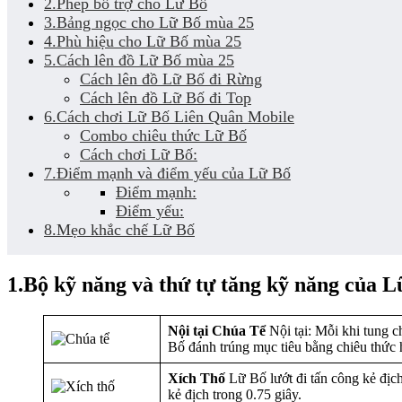
2.Phép bổ trợ cho Lữ Bố
3.Bảng ngọc cho Lữ Bố mùa 25
4.Phù hiệu cho Lữ Bố mùa 25
5.Cách lên đồ Lữ Bố mùa 25
Cách lên đồ Lữ Bố đi Rừng
Cách lên đồ Lữ Bố đi Top
6.Cách chơi Lữ Bố Liên Quân Mobile
Combo chiêu thức Lữ Bố
Cách chơi Lữ Bố:
7.Điểm mạnh và điểm yếu của Lữ Bố
Điểm mạnh:
Điểm yếu:
8.Mẹo khắc chế Lữ Bố
1.Bộ kỹ năng và thứ tự tăng kỹ năng của L
Nội tại Chúa Tể
Nội tại: Mỗi khi tung c
Bố đánh trúng mục tiêu bằng chiêu thức
Xích Thố
Lữ Bố lướt đi tấn công kẻ địch 
kẻ địch trong 0.75 giây.