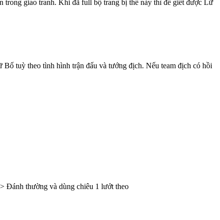
 trong giao tranh. Khi đã full bộ trang bị thế này thì để giết được Lữ
 Bố tuỳ theo tình hình trận đấu và tướng địch. Nếu team địch có hồi
> Đánh thường và dùng chiêu 1 lướt theo