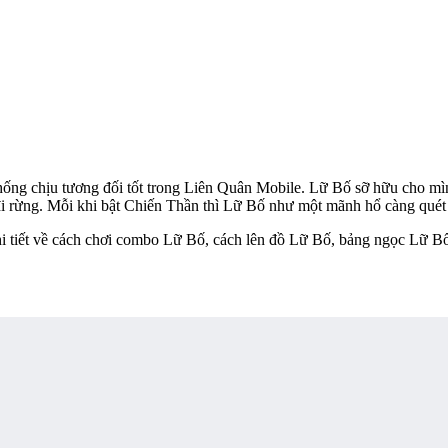
hống chịu tương đối tốt trong Liên Quân Mobile. Lữ Bố sỡ hữu cho mìn
đi rừng. Mỗi khi bật Chiến Thần thì Lữ Bố như một mãnh hổ càng quét 
i tiết về cách chơi combo Lữ Bố, cách lên đồ Lữ Bố, bảng ngọc Lữ B