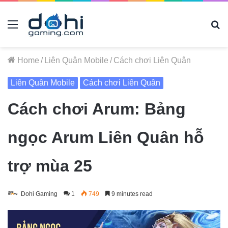
Menu
B
m
tì
Home
/
Liên Quân Mobile
/
Cách chơi Liên Quân
gì.
Liên Quân Mobile
Cách chơi Liên Quân
Cách chơi Arum: Bảng
ngọc Arum Liên Quân hỗ
trợ mùa 25
Dohi Gaming
1
749
9 minutes read