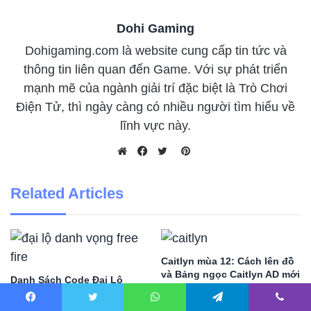
Dohi Gaming
Dohigaming.com là website cung cấp tin tức và
thông tin liên quan đến Game. Với sự phát triển
mạnh mẽ của ngành giải trí đặc biệt là Trò Chơi
Điện Tử, thì ngày càng có nhiều người tìm hiểu về
lĩnh vực này.
Pinterest
Website
Facebook
Twitter
Related Articles
Caitlyn mùa 12: Cách lên đồ
và Bảng ngọc Caitlyn AD mới
Danh Sách Code Đại Lộ
nhất
Danh Vọng Free Fire 2023 và
Cách Nhập Code
Facebook
Twitter
WhatsApp
Telegram
Viber