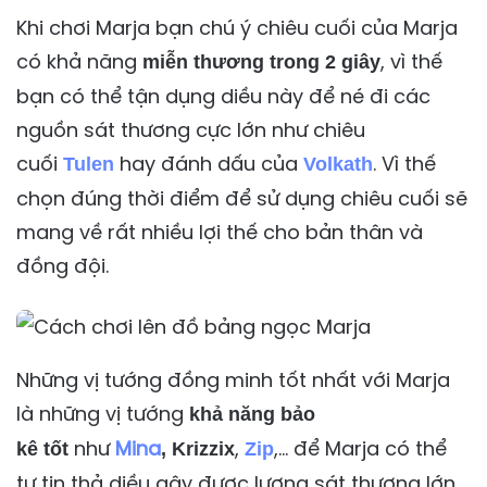
Khi chơi Marja bạn chú ý chiêu cuối của Marja
có khả năng
, vì thế
miễn thương
trong 2 giây
bạn có thể tận dụng diều này để né đi các
nguồn sát thương cực lớn như chiêu
cuối
hay đánh dấu của
. Vì thế
Tulen
Volkath
chọn đúng thời điểm để sử dụng chiêu cuối sẽ
mang về rất nhiều lợi thế cho bản thân và
đồng đội.
Những vị tướng đồng minh tốt nhất với Marja
là những vị tướng
khả năng bảo
như
Mina
,
,… để Marja có thể
kê tốt
, Krizzix
Zip
tự tin thả diều gây được lượng sát thương lớn