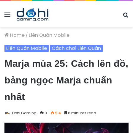
Menu
B
m
t
Home
/
Liên Quân Mobile
gì.
Liên Quân Mobile
Cách chơi Liên Quân
Marja mùa 25: Cách lên đồ,
bảng ngọc Marja chuẩn
nhất
Dohi Gaming
0
514
6 minutes read