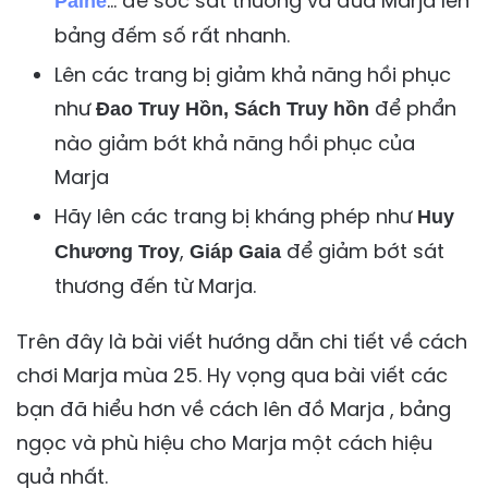
… để sốc sát thương và đưa Marja lên
Paine
bảng đếm số rất nhanh.
Lên các trang bị giảm khả năng hồi phục
như
để phẩn
Đao Truy Hồn, Sách Truy hồn
nào giảm bớt khả năng hồi phục của
Marja
Hãy lên các trang bị kháng phép như
Huy
,
để giảm bớt sát
Chương Troy
Giáp Gaia
thương đến từ Marja.
Trên đây là bài viết hướng dẫn chi tiết về cách
chơi Marja mùa 25. Hy vọng qua bài viết các
bạn đã hiểu hơn về cách lên đồ Marja , bảng
ngọc và phù hiệu cho Marja một cách hiệu
quả nhất.