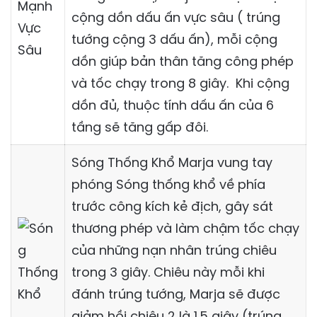
cộng dồn dấu ấn vực sâu ( trúng
tướng cộng 3 dấu ấn), mỗi cộng
dồn giúp bản thân tăng công phép
và tốc chạy trong 8 giây. Khi cộng
dồn đủ, thuộc tính dấu ấn của 6
tầng sẽ tăng gấp đôi.
Sóng Thống Khổ Marja vung tay
phóng Sóng thống khổ về phía
trước công kích kẻ địch, gây sát
thương phép và làm chậm tốc chạy
của những nạn nhân trúng chiêu
trong 3 giây. Chiêu này mỗi khi
đánh trúng tướng, Marja sẽ được
giảm hồi chiêu 2 là 1.5 giây (trúng