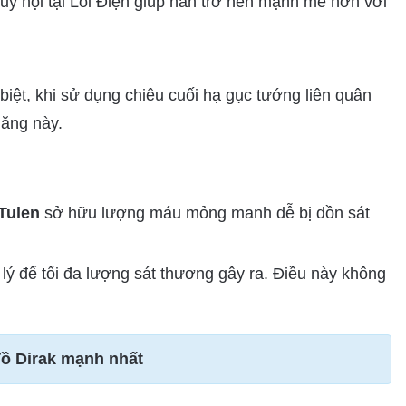
luỹ nội tại Lôi Điện giúp hắn trở nên mạnh mẽ hơn với
biệt, khi sử dụng chiêu cuối hạ gục tướng liên quân
năng này.
Tulen
sở hữu lượng máu mỏng manh dễ bị dồn sát
lý để tối đa lượng sát thương gây ra. Điều này không
ồ Dirak mạnh nhất