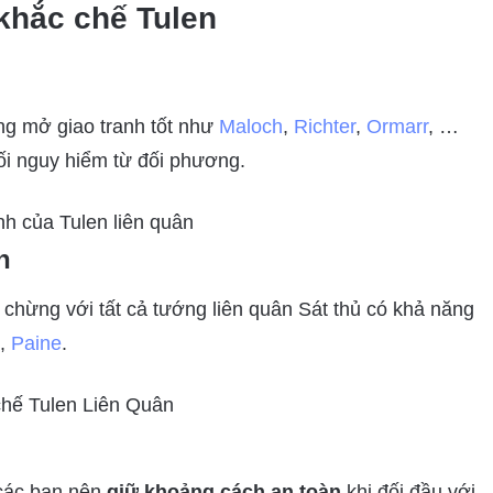
khắc chế Tulen
ng mở giao tranh tốt như
Maloch
,
Richter
,
Ormarr
, …
i nguy hiểm từ đối phương.
n
 chừng với tất cả tướng liên quân Sát thủ có khả năng
,
Paine
.
 các bạn nên
giữ khoảng cách an toàn
khi đối đầu với