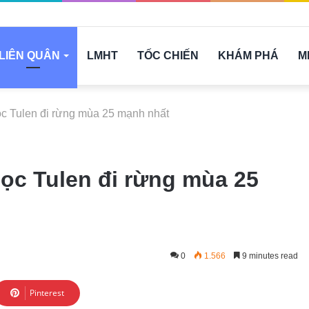
LIÊN QUÂN
LMHT
TỐC CHIẾN
KHÁM PHÁ
M
c Tulen đi rừng mùa 25 mạnh nhất
ọc Tulen đi rừng mùa 25
0
1.566
9 minutes read
Pinterest