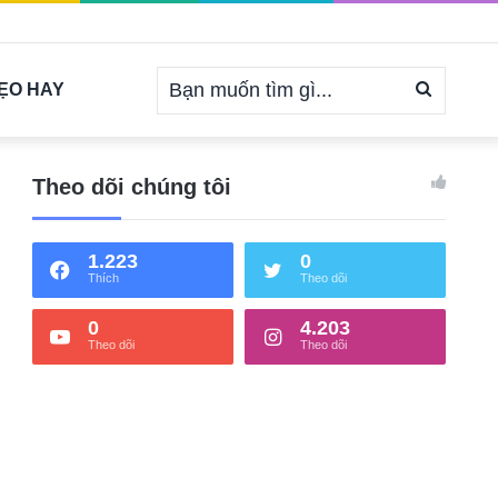
Bạn
ẸO HAY
muốn
Theo dõi chúng tôi
1.223
0
tìm
Thích
Theo dõi
0
4.203
Theo dõi
Theo dõi
gì...