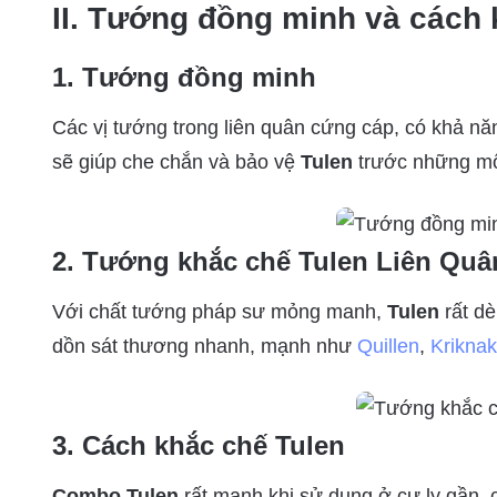
II. Tướng đồng minh và cách 
1. Tướng đồng minh
Các vị tướng trong liên quân cứng cáp, có khả nă
sẽ giúp che chắn và bảo vệ
Tulen
trước những mố
2. Tướng khắc chế Tulen Liên Quâ
Với chất tướng pháp sư mỏng manh,
Tulen
rất dè
dồn sát thương nhanh, mạnh như
Quillen
,
Kriknak
3. Cách khắc chế Tulen
Combo Tulen
rất mạnh khi sử dụng ở cự ly gần,